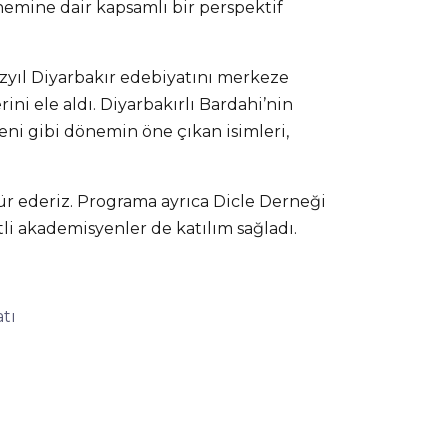
nemine dair kapsamlı bir perspektif
üzyıl Diyarbakır edebiyatını merkeze
rini ele aldı. Diyarbakırlı Bardahi’nin
şeni gibi dönemin öne çıkan isimleri,
ür ederiz. Programa ayrıca Dicle Derneği
li akademisyenler de katılım sağladı.
atı