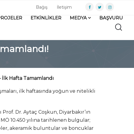
Bağış
İletişim
PROJELER
ETKİNLİKLER
MEDYA
BAŞVURU
Tamamlandı!
– İlk Hafta Tamamlandı
aları, ilk haftasında yoğun ve nitelikli
 Prof. Dr. Aytaç Coşkun, Diyarbakır’ın
 MÖ 10.450 yılına tarihlenen bulgular;
meler, akeramik buluntular ve boncuklar